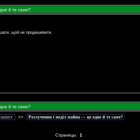
дне й те саме?
ішати, щоб не продешевити.
дне й те саме?
>>
 захист
Розлучення і поділ майна — це одне й те саме?
Страницы:
1