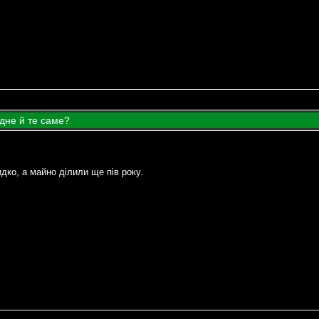
дне й те саме?
идко, а майно ділили ще пів року.