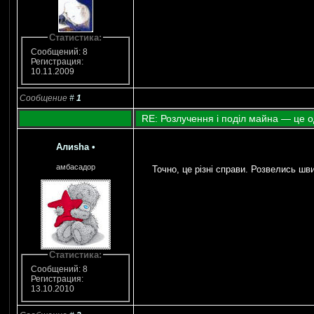
Статистика:
Сообщений: 8
Регистрация:
10.11.2009
Сообщение
#
1
RE: Розлучення і поділ майна — це о
Алиshа
•
амбасадор
Точно, це різні справи. Розвелись шв
Статистика:
Сообщений: 8
Регистрация:
13.10.2010