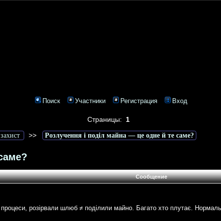
Поиск
Участники
Регистрация
Вход
Страницы:
1
>>
 захист
Розлучення і поділ майна — це одне й те саме?
 саме?
Сообщение
І процеси, розірвали шлюб ≠ поділили майно. Багато хто плутає. Норма