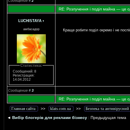
Сообщение
#
2
RE: Розлучення і поділ майна — це о
LUCHISTAYA
•
амбасадор
Краще робити поділ окремо і не посп
Статистика:
Сообщений: 8
Регистрация:
14.04.2012
Сообщение
#
3
RE: Розлучення і поділ майна — це о
>>
>>
Главная сайта
klats.com.ua
Безпека та антивірусний
◄
Вибір блогерів для реклами бізнесу
: Предыдущая тема