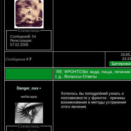
Статистика:
Сообщений: 54
Регистрация:
07.02.2008
10.05.
22:2
Сообщение
#
7
RE: ФРОНТОЗЫ: вода, пища, лечение
т. д.. Вопросы-Ответы
Danger_ous
•
Хотелось бы поподробней узнать о
амбасадор
поплавковости у фронтоз : причины
возникновения и методы устранения
этого явления.
Статистика: