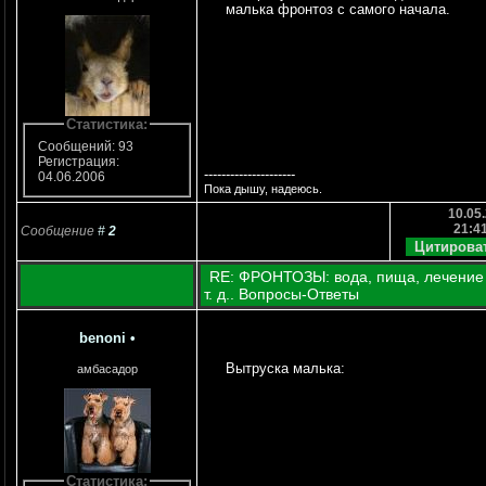
малька фронтоз с самого начала.
Статистика:
Сообщений: 93
Регистрация:
---------------------
04.06.2006
Пока дышу, надеюсь.
10.05.
21:4
Сообщение
#
2
RE: ФРОНТОЗЫ: вода, пища, лечение
т. д.. Вопросы-Ответы
benoni
•
Вытруска малька:
амбасадор
Статистика: