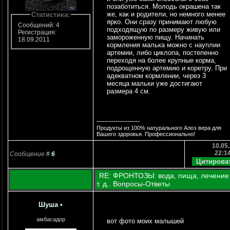
позаботиться. Молодь окрашена так
же, как и родители, но немного менее
Статистика:
ярко. Они сразу принимают любую
Сообщений: 4
подходящую по размеру живую или
Регистрация:
замороженную пищу. Начинать
18.09.2011
кормления малька можно с науплии
артемии, либо циклопа, постепенно
переходя на более крупные корма,
подрощенную артемию и коретру. При
адекватном кормлении, через 3
месяца мальки уже достигают
размера 4 см.
---------------------
Продукты из 100% натурального Алоэ вера для
Вашего здоровья. Профессионально!
10.05.
22:1
Сообщение
#
6
RE: ФРОНТОЗЫ: вода, пища, лечение
т. д.. Вопросы-Ответы
Шуша
•
амбасадор
вот фото моих малышей