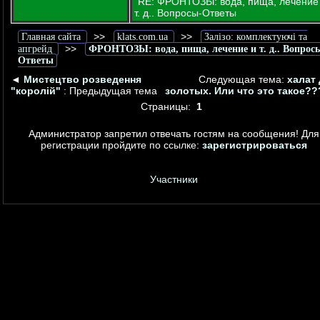
RE: ФРОНТОЗЫ: вода, пища, лечение
т. д.. Вопросы-Ответы
>>
>>
Главная сайта
klats.com.ua
Залізо: комплектуючі та
>>
апгрейд
ФРОНТОЗЫ: вода, пища, лечение и т. д.. Вопрос
Ответы
◄
Мистецтво розведення
Следующая тема:
халат
"королій"
: Предыдущая тема
золотых. Или что это такое??
Страницы:
1
Администратор запретил отвечать гостям на сообщения! Для
регистрации пройдите по ссылке:
зарегистрироваться
Участники