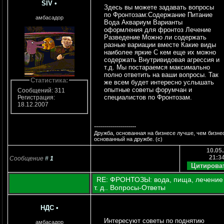
SIV
•
Здесь вы можете задавать вопросы
по Фронтозам:Содержание Питание
амбасадор
Вода Аквариум Варианты
оформления для фронтоз Лечение
Разведение Можно ли содержать
разные вариации вместе Какие виды
наиболее яркие С кем еще их можно
содержать Внутривидовая агрессия и
т.д. Мы постараемся максимально
полно ответить на ваши вопросы. Так
Статистика:
же всем будет интересно услышать
опытные советы форумчан и
Сообщений: 311
специалистов по Фронтозам.
Регистрация:
18.12.2007
---------------------
Дружба, основанная на бизнесе лучше, чем бизне
основанный на дружбе. (с)
10.05.
21:3
Сообщение
#
1
RE: ФРОНТОЗЫ: вода, пища, лечение
т. д.. Вопросы-Ответы
НДС
•
Интересуют советы по поднятию
амбасадор