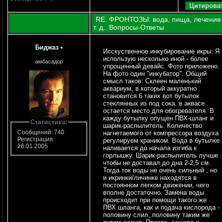
RE: ФРОНТОЗЫ: вода, пища, лечение
т. д.. Вопросы-Ответы
Биджаз
•
Исскуственное инкубирование икры: Я
использую несколько иной - более
амбасадор
упрощенный девайс. Фото приложено.
На фото один "инкубатор". Общий
смысл таков: Склеен маленький
аквариум, в который аккуратно
становится 6 таких вот бутылок
стеклянных из под сока. в аквасе
остается место для обогревателя. В
кажду бутылку опущен ПВХ-шланг и
Статистика:
шарик-распылитель. Количество
Сообщений: 740
нагнетаемого от компрессора воздуха
Регистрация:
регулируем краником. Вода в бутылке
26.01.2005
наливается до начала изгиба к
горлышку. Шарик-распылитель лучше
чтобы не доставал до дна 2-2,5 см.
Тогда ток воды не очень сильный , но
и икринки/личинке находятся в
постоянном легком движении, чего
вполне достаточно. Замена воды
происходит при помощи такого же
ПВХ шланга, как и подача кислорода -
половину слил, половину таким же