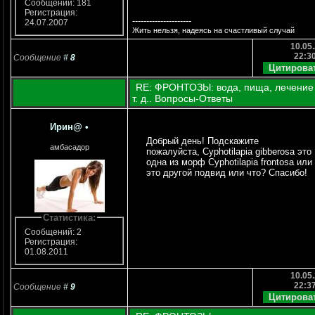
Сообщений: 181
Регистрация:
---------------------
24.07.2007
Жить нельзя, надеясь на счастливый случай
10.05.
22:3
Сообщение
#
8
RE: ФРОНТОЗЫ: вода, пища, лечение
т. д.. Вопросы-Ответы
Ирин@
•
Добрый день! Подскажите
амбасадор
пожалуйста, Cyphotilapia gibberosa это
одна из морф Cyphotilapia frontosa или
это другой подвид или что? Спасибо!
Статистика:
Сообщений: 2
Регистрация:
01.08.2011
10.05.
22:3
Сообщение
#
9