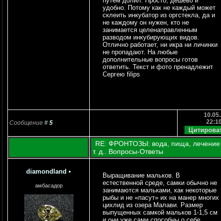
путем долил. Просто, дешево и
удобно. Потому как не каждый может
склеить инкубатор из оргстекла, да и
не каждому он нужен, кто не
занимается целенаправленным
разводом инкубирующих видов.
Отлично работает, ни икра ни личинки
не пропадают. На любые
дополнительные вопросы готов
ответить. Текст и фото пренадлежит
Сергею filips
10.05.
22:1
Сообщение
#
5
RE: ФРОНТОЗЫ: вода, пища, лечение
т. д.. Вопросы-Ответы
diamondland
•
Выращивание мальков. В
естественной среде, самки обычно не
амбасадор
занимаются мальками, как некоторые
рыбы и не «пасут» их на манер многих
цихлид из озера Малави. Размер
выпущенных самкой мальков 1-1,5 см
и они уже сами способны о себе