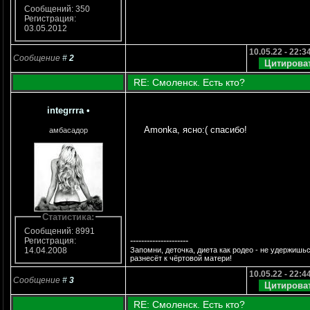
Сообщений: 350
Регистрация:
03.05.2012
10.05.22 - 22:3
Сообщение
#
2
RE: Смоленск. Есть кто?
integrrra
•
Amonka, ясно:( спасибо!
амбасадор
Статистика:
Сообщений: 8991
---------------------
Регистрация:
Запомни, деточка, диета как родео - не удержишьс
14.04.2008
разнесёт к чёртовой матери!
10.05.22 - 22:4
Сообщение
#
3
RE: Смоленск. Есть кто?