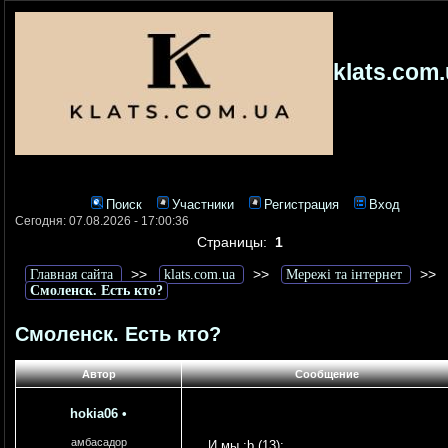
klats.com
Поиск
Участники
Регистрация
Вход
Сегодня: 07.08.2026 - 17:00:36
Страницы:
1
>>
>>
>>
Главная сайта
klats.com.ua
Мережі та інтернет
Смоленск. Есть кто?
Смоленск. Есть кто?
Автор
Сообщение
hokia06
•
амбасадор
И мы :b (13):