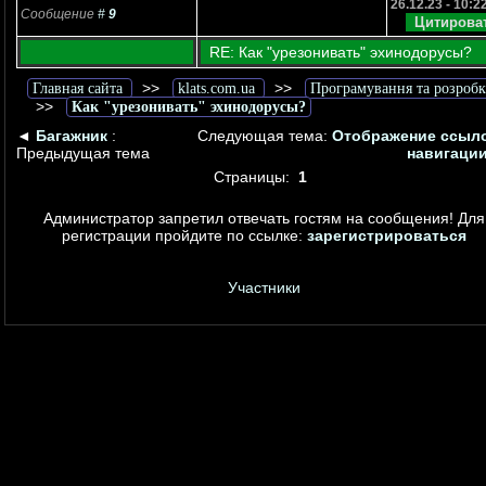
26.12.23 - 10:2
Сообщение
#
9
RE: Как "урезонивать" эхинодорусы?
>>
>>
Главная сайта
klats.com.ua
Програмування та розробк
>>
Как "урезонивать" эхинодорусы?
◄
Багажник
:
Следующая тема:
Отображение ссыло
Предыдущая тема
навигации
Страницы:
1
Администратор запретил отвечать гостям на сообщения! Для
регистрации пройдите по ссылке:
зарегистрироваться
Участники