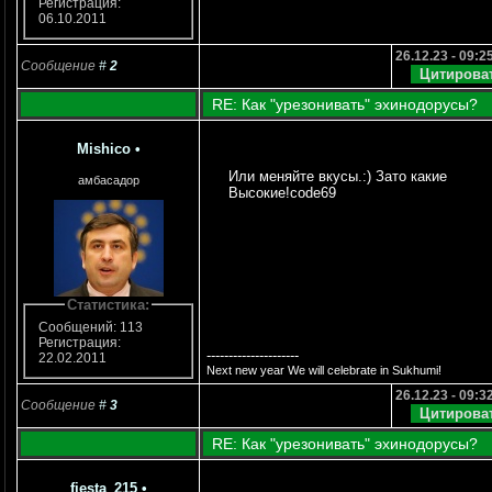
Регистрация:
06.10.2011
26.12.23 - 09:2
Сообщение
#
2
RE: Как "урезонивать" эхинодорусы?
Mishico
•
Или меняйте вкусы.:) Зато какие
амбасадор
Высокие!code69
Статистика:
Сообщений: 113
Регистрация:
---------------------
22.02.2011
Next new year We will celebrate in Sukhumi!
26.12.23 - 09:3
Сообщение
#
3
RE: Как "урезонивать" эхинодорусы?
fiesta_215
•