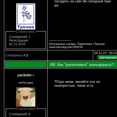
посадить на савсЭм галодный паек
да...
Статистика:
Сообщений: 1
---------------------
Регистрация:
Ритуальные товары. Памятники. (Тризна)
02.11.2010
www.miruslug.info/185476/
26.12.23 - 09:2
Сообщение
#
1
RE: Как "урезонивать" эхинодорусы?
pariketto
•
ТОгда никак, меняйте эхи на
амбасадор
низкорослые, такие есть
Статистика:
Сообщений: 8