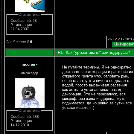
Статистика:
Сообщений: 68
Регистрация:
27.04.2007
26.12.23 - 10:1
Сообщение
#
8
RE: Как "урезонивать" эхинодорусы?
mccree
•
Не путайте термины. Я не однократно
доставал все декорации и растения из
амбасадор
открытого грунта чтоб отловить рыб,
но не мыл грунт и ничего не делал с
водой, просто высаживал растения
как хотел и устанавливал назад
декорации. Это не перезапуск, вся
микрофлора жива и здорова, муть
подымается, да но ровно за сутки все
устаканивается :)
Статистика:
Сообщений: 288
Регистрация:
14.12.2010