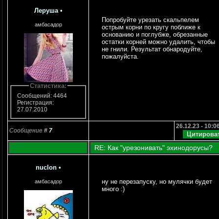
Леруша
•
Попробуйте урезать скальпелем
амбасадор
острым корни по кругу поближе к
основанию и поглубже, обрезанные
остатки корней можно удалить, чтобы
не гнили. Результат обнародуйте,
пожалуйста.
Статистика:
Сообщений: 4464
Регистрация:
27.07.2010
26.12.23 - 10:0
Сообщение
#
7
RE: Как "урезонивать" эхинодорусы?
nuclon
•
ну не перезапуску, но мулячки будет
амбасадор
много :)