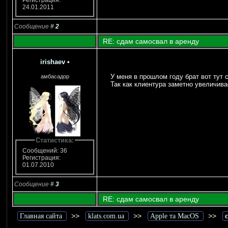
Регистрация:
24.01.2011
Сообщение
#
2
RE: сдам самосвал в аренду
irishaev
•
У меня в прошлом году брат вот тут
амбасадор
Так как клиентура заметно увеличив
Статистика:
Сообщений: 36
Регистрация:
01.07.2010
Сообщение
#
3
RE: сдам самосвал в аренду
>>
>>
>>
Главная сайта
klats.com.ua
Apple та MacOS