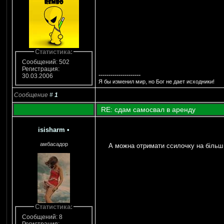
Статистика:
Сообщений: 502
Регистрация:
---------------------
30.03.2006
Я бы изменил мир, но Бог не дает исходники!
Сообщение
#
1
RE: сдам самосвал в аренду
isisharm
•
амбасадор
А можна отримати ссилочку на більш
Статистика:
Сообщений: 8