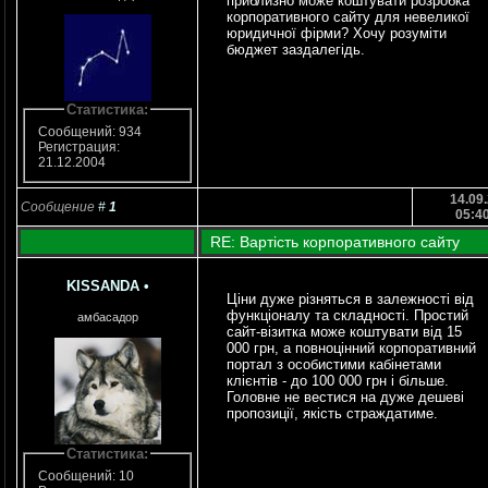
приблизно може коштувати розробка
корпоративного сайту для невеликої
юридичної фірми? Хочу розуміти
бюджет заздалегідь.
Статистика:
Сообщений: 934
Регистрация:
21.12.2004
14.09.
Сообщение
#
1
05:4
RE: Вартість корпоративного сайту
KISSANDA
•
Ціни дуже різняться в залежності від
функціоналу та складності. Простий
амбасадор
сайт-візитка може коштувати від 15
000 грн, а повноцінний корпоративний
портал з особистими кабінетами
клієнтів - до 100 000 грн і більше.
Головне не вестися на дуже дешеві
пропозиції, якість страждатиме.
Статистика:
Сообщений: 10