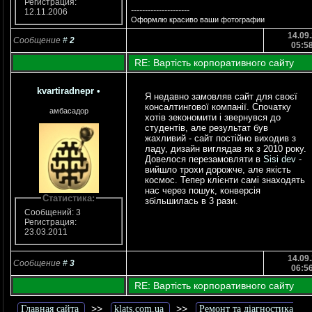
Регистрация:
---------------------
12.11.2006
Оформлю красиво ваши фотографии
14.09.
Сообщение
#
2
05:5
RE: Вартість корпоративного сайту
kvartiradnepr
•
Я недавно замовляв сайт для своєї
консалтингової компанії. Спочатку
амбасадор
хотів зекономити і звернувся до
студентів, але результат був
жахливий - сайт постійно виходив з
ладу, дизайн виглядав як з 2010 року.
Довелося перезамовляти в
Sisi dev
-
вийшло трохи дорожче, але якість
космос. Тепер клієнти самі знаходять
нас через пошук, конверсія
Статистика:
збільшилась в 3 рази.
Сообщений: 3
Регистрация:
23.03.2011
14.09.
Сообщение
#
3
06:5
RE: Вартість корпоративного сайту
>>
>>
Главная сайта
klats.com.ua
Ремонт та діагностика