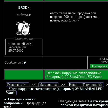
BROD
•
еесть такие часы. продажа при
амбасадор
встрече. 200 грн. торг. (часы мои,
новые, одел 1 раз.)
Статистика:
Сообщений: 285
Регистрация:
25.07.2005
27.11.
08:5
Сообщение
#
9
RE: Часы наручные светодиодные
(бинарные) 29 Blue&Red LED Watch
>>
>>
>
Главная сайта
klats.com.ua
Новини IT-технологій
Часы наручные светодиодные (бинарные) 29 Blue&Red LED
Watch
◄
Еще один юнга с
Следующая тема:
Взять кред
вопросами
: Предыдущая
плохой кредитной историе
тема