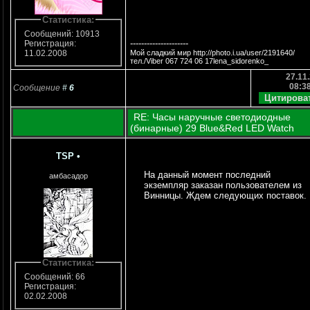
Статистика:
Сообщений: 10913
---------------------
Регистрация:
Мой сладкий мир http://photo.i.ua/user/2191640/
11.02.2008
тел./Viber 067 724 06 17lena_sidorenko_
27.11.
08:3
Сообщение
#
6
RE: Часы наручные светодиодные
(бинарные) 29 Blue&Red LED Watch
TSP
•
На данный момент последний
амбасадор
экземпляр заказан пользователем из
Винницы. Ждем следующих поставок.
Статистика:
Сообщений: 66
Регистрация:
02.02.2008