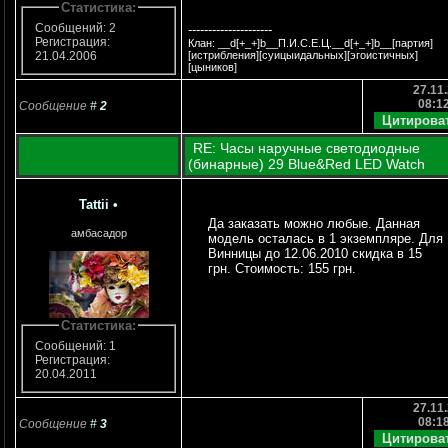
Статистика:
Сообщений: 2
---------------------
Регистрация:
Клан: __d[+_+]b__П.И.С.Е.Ц.__d[+_+]b__[партия]
[истрибления][суицыидальных][эгоистичных]
21.04.2006
[цыников]
27.11.
08:1
Сообщение
#
2
RE: Часы наручные светодиодные
(бинарные) 29 Blue&Red LED Watch
Tattii
•
Да заказать можно любые. Данная
амбасадор
модель осталась в 1 экземпляре. Для
Винницы до 12.06.2010 скидка в 15
грн. Стоимость: 155 грн.
Статистика:
Сообщений: 1
Регистрация:
20.04.2011
27.11.
08:1
Сообщение
#
3