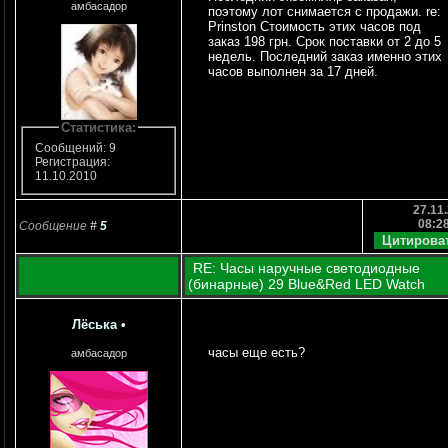
амбасадор
поэтому лот снимается с продажи. re:
Prinston Стоимость этих часов под
заказ 198 грн. Срок поставки от 2 до 5
недель. Последний заказ именно этих
часов выполнен за 17 дней.
Статистика:
Сообщений: 9
Регистрация:
11.10.2010
27.11.
08:2
Сообщение
#
5
RE: Часы наручные светодиодные
(бинарные) 29 Blue&Red LED Watch
Лёська
•
часы еще есть?
амбасадор