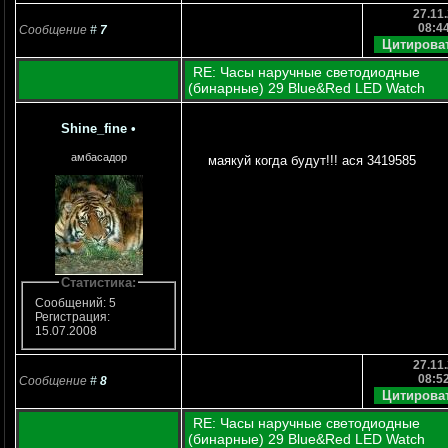
27.11.
08:4
Сообщение
#
7
RE: Часы наручные светодиодные
(бинарные) 29 Blue&Red LED Watch
Shine_fine
•
амбасадор
маякуй когда будут!!! ася 3419585
Статистика:
Сообщений: 5
Регистрация:
15.07.2008
27.11.
08:5
Сообщение
#
8
RE: Часы наручные светодиодные
(бинарные) 29 Blue&Red LED Watch