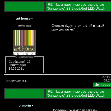
RE: Часы наручные светодиодные
(бинарные) 29 Blue&Red LED Watch
art-house
•
Сколько будут стоить эти? и какой
амбасадор
срок доставки?
Статистика:
Сообщений: 15
Регистрация:
19.02.2011
27.11.
08:2
Сообщение
#
4
RE: Часы наручные светодиодные
(бинарные) 29 Blue&Red LED Watch
mormorin
•
Последний экземпляр заказан,