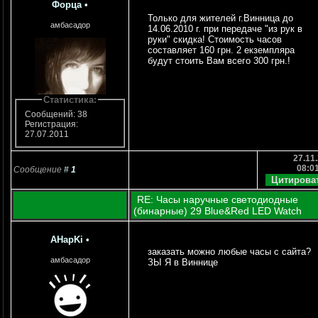
Форца
•
Только для жителей г.Винница до
амбасадор
14.06.2010 г. при передаче "из рук в
руки" скидка! Стоимость часов
составляет 160 грн. 2 екземпляра
будут стоить Вам всего 300 грн.!
Статистика:
Сообщений: 38
Регистрация:
27.07.2011
27.11.
08:0
Сообщение
#
1
RE: Часы наручные светодиодные
(бинарные) 29 Blue&Red LED Watch
AHapKi
•
заказать можно любые часы с сайта?
амбасадор
ЗЫ Я в Виннице