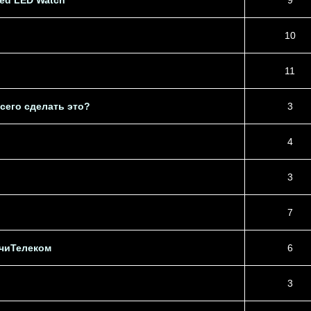
ed LED Watch
9
10
11
сего сделать это?
3
4
3
7
очиТелеком
6
3