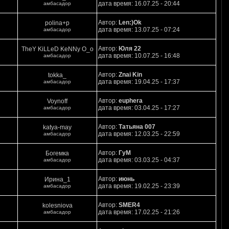
дата время: 16.07.25 - 20:44
амбасадор
Автор:
Len:)Ok
polina+p
дата время: 13.07.25 - 07:24
амбасадор
Автор:
Юля 22
TheY KiLLeD KeNNy O_o
дата время: 10.07.25 - 16:48
амбасадор
Автор:
Znai Kin
tokka_
дата время: 19.04.25 - 17:37
амбасадор
Автор:
euphera
Voynoff
дата время: 03.04.25 - 17:27
амбасадор
Автор:
Татьяна 007
katya-may
дата время: 12.03.25 - 22:59
амбасадор
Автор:
ГуМ
Богемка
дата время: 03.03.25 - 04:37
амбасадор
Автор:
июнь
Ирина_1
дата время: 19.02.25 - 23:39
амбасадор
Автор:
SMER4
kolesniova
дата время: 17.02.25 - 21:26
амбасадор