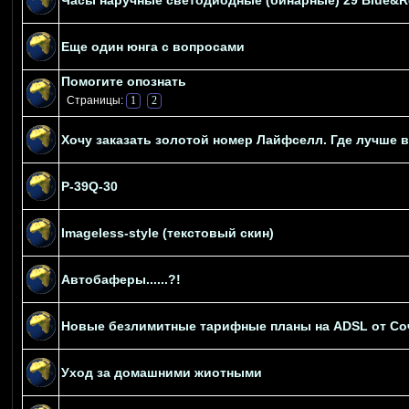
Часы наручные светодиодные (бинарные) 29 Blue&R
Еще один юнга с вопросами
Помогите опознать
Страницы:
1
2
Хочу заказать золотой номер Лайфселл. Где лучше в
P-39Q-30
Imageless-style (текстовый скин)
Автобаферы......?!
Новые безлимитные тарифные планы на ADSL от С
Уход за домашними жиотными