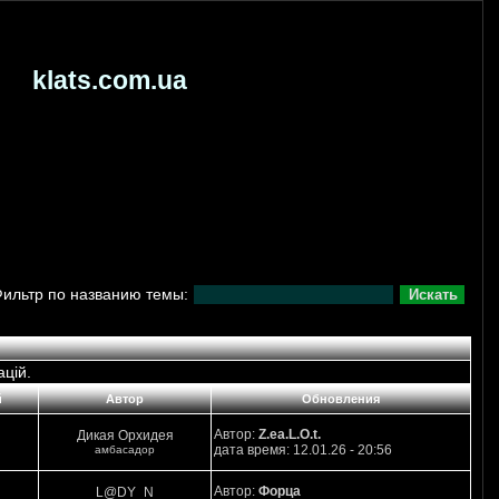
klats.com.ua
Фильтр по названию темы:
ацій.
й
Автор
Обновления
Автор:
Z.ea.L.O.t.
Дикая Орхидея
дата время: 12.01.26 - 20:56
амбасадор
Автор:
Форца
L@DY_N