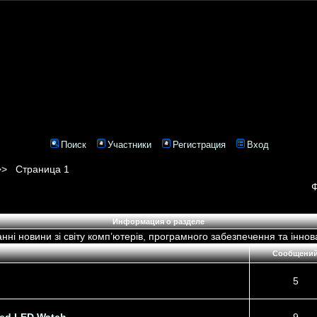
Поиск
Участники
Регистрация
Вход
>>
Страница 1
Информация о разделе
нні новини зі світу комп’ютерів, програмного забезпечення та іннов
Cообщени
5